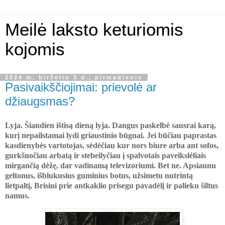
Meilė laksto keturiomis
kojomis
2024 m. birželio 3 d., pirmadienis
Pasivaikščiojimai: prievolė ar
džiaugsmas?
Lyja. Šiandien ištisą dieną lyja. Dangus paskelbė sausrai karą,
kurį nepailstamai lydi griaustinio būgnai. Jei būčiau paprastas
kasdienybės vartotojas, sėdėčiau kur nors biure arba ant sofos,
gurkšnočiau arbatą ir stebeilyčiau į spalvotais paveikslėliais
mirgančią dėžę, dar vadinamą televizoriumi. Bet ne. Apsiaunu
geltonus, išblukusius guminius botus, užsimetu nutrintą
lietpaltį, Brisiui prie antkaklio prisegu pavadėlį ir palieku šiltus
namus.