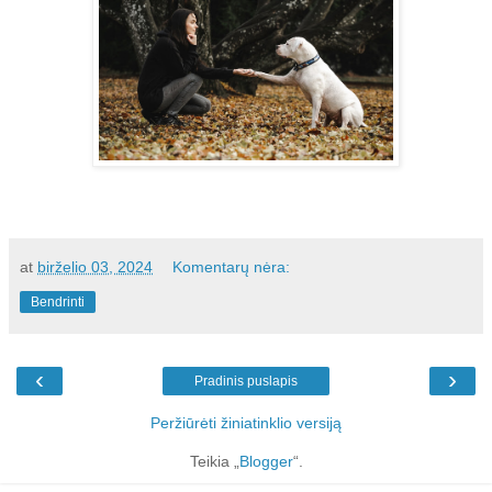
at
birželio 03, 2024
Komentarų nėra:
Bendrinti
‹
›
Pradinis puslapis
Peržiūrėti žiniatinklio versiją
Teikia „
Blogger
“.